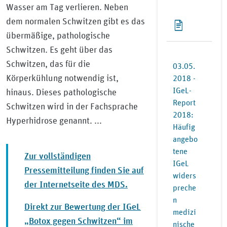
Wasser am Tag verlieren. Neben
dem normalen Schwitzen gibt es das
übermäßige, pathologische
Schwitzen. Es geht über das
Schwitzen, das für die
03.05.
Körperkühlung notwendig ist,
2018 -
IGeL-
hinaus. Dieses pathologische
Report
Schwitzen wird in der Fachsprache
2018:
Hyperhidrose genannt. ...
Häufig
angebo
tene
Zur vollständigen
IGeL
Pressemitteilung finden Sie auf
widers
der Internetseite des MDS.
preche
n
Direkt zur Bewertung der IGeL
medizi
„Botox gegen Schwitzen“ im
nische