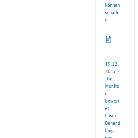
können
schade
n
19.12.
2017 -
IGeL-
Monito
r
bewert
et
Laser-
Behand
lung
von