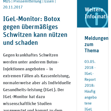
MDS |
Pressemitteilung |
Essen |
20.11.2017
Weitere
Informati
IGeL-Monitor: Botox
gegen übermäßiges
Schwitzen kann nützen
Meldungen
und schaden
zum
Thema
Gegen krankhaftes Schwitzen
werden unter anderem Botox-
03.05.
2018 -
Injektionen angeboten – in
IGeL-
extremen Fällen als Kassenleistung,
Report
normalerweise aber als Individuelle
2018:
Gesundheits-leistung (IGeL). Der
Häufig
IGeL-Monitor hat dazu
angebo
wissenschaftliche Studien
tene
IGeL
ausgewertet und kommt zu dem