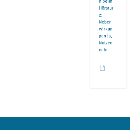
n beim
Hörstur
z:
Neben
wirkun
gen ja,
Nutzen
nein