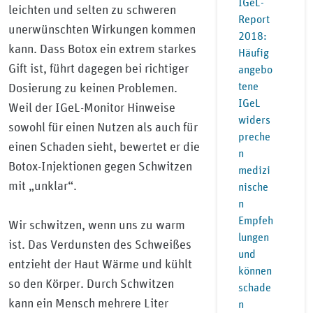
IGeL-
leichten und selten zu schweren
Report
unerwünschten Wirkungen kommen
2018:
kann. Dass Botox ein extrem starkes
Häufig
Gift ist, führt dagegen bei richtiger
angebo
tene
Dosierung zu keinen Problemen.
IGeL
Weil der IGeL-Monitor Hinweise
widers
sowohl für einen Nutzen als auch für
preche
einen Schaden sieht, bewertet er die
n
Botox-Injektionen gegen Schwitzen
medizi
mit „unklar“.
nische
n
Empfeh
Wir schwitzen, wenn uns zu warm
lungen
ist. Das Verdunsten des Schweißes
und
entzieht der Haut Wärme und kühlt
können
so den Körper. Durch Schwitzen
schade
kann ein Mensch mehrere Liter
n