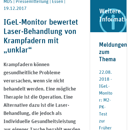
MDS |
Pressemitteilung |
Essen |
19.12.2017
Weitere
Informati
IGeL-Monitor bewertet
Laser-Behandlung von
Krampfadern mit
Meldungen
„unklar“
zum
Thema
Krampfadern können
gesundheitliche Probleme
22.08.
2018 -
verursachen, wenn sie nicht
IGeL-
behandelt werden. Eine mögliche
Monito
Therapie ist die Operation. Eine
r: M2-
Alternative dazu ist die Laser-
PK-
Behandlung, die jedoch als
Test
Individuelle Gesundheitsleistung
zur
Früher
aus eigener Tasche bezahlt werden