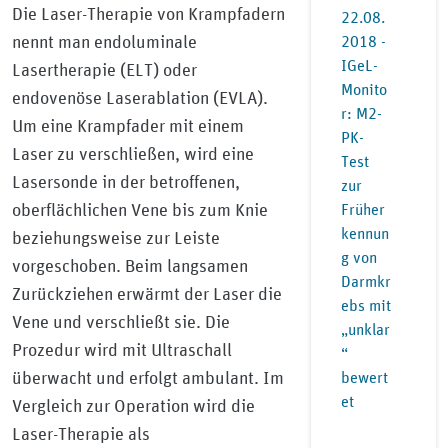
Die Laser-Therapie von Krampfadern
22.08.
nennt man endoluminale
2018 -
IGeL-
Lasertherapie (ELT) oder
Monito
endovenöse Laserablation (EVLA).
r: M2-
Um eine Krampfader mit einem
PK-
Laser zu verschließen, wird eine
Test
Lasersonde in der betroffenen,
zur
oberflächlichen Vene bis zum Knie
Früher
kennun
beziehungsweise zur Leiste
g von
vorgeschoben. Beim langsamen
Darmkr
Zurückziehen erwärmt der Laser die
ebs mit
Vene und verschließt sie. Die
„unklar
Prozedur wird mit Ultraschall
“
überwacht und erfolgt ambulant. Im
bewert
et
Vergleich zur Operation wird die
Laser-Therapie als