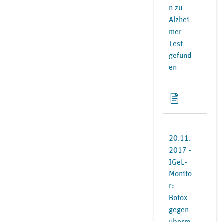
n zu
Alzhei
mer-
Test
gefund
en
20.11.
2017 -
IGeL-
Monito
r:
Botox
gegen
überm