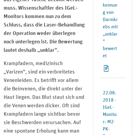
kennun
muss. Wissenschaftler des IGeL-
g von
Monitors kommen nun zu dem
Darmkr
Schluss, dass die Laser-Behandlung
ebs mit
der Operation weder überlegen
„unklar
noch unterlegen ist. Die Bewertung
“
bewert
lautet deshalb „unklar“.
et
Krampfadern, medizinisch
„Varizen“, sind ein verbreitetes
Venenleiden. Es betrifft vor allem
die Beinvenen, die direkt unter der
22.08.
Haut liegen. Das Blut staut sich und
2018 -
die Venen werden dicker. Oft sind
IGeL-
Krampfadern lange sichtbar bevor
Monito
r: M2-
sie Beschwerden verursachen. Auf
PK-
eine spontane Erholung kann man