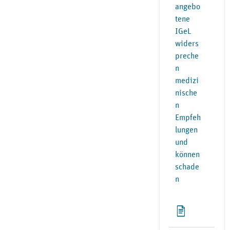
angebo
tene
IGeL
widers
preche
n
medizi
nische
n
Empfeh
lungen
und
können
schade
n