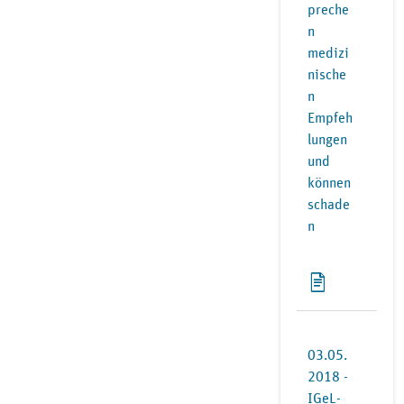
preche
n
medizi
nische
n
Empfeh
lungen
und
können
schade
n
03.05.
2018 -
IGeL-