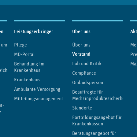
en
Leistungserbringer
Über uns
Akt
 und
Pflege
Über uns
Me
(aktuelle Seite)
Vorstand
MD-Portal
Pre
Lob und Kritik
Behandlung im
Ma
eichnis
Krankenhaus
Compliance
m
Krankenhaus
Ombudsperson
Ambulante Versorgung
Beauftragte für
Medizinproduktesicherheit
Mitteilungsmanagement
a-
Standorte
e
Fortbildungsangebot für
Krankenkassen
Beratungsangebot für