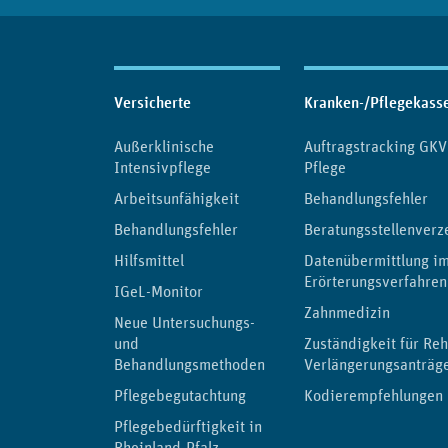
Inhaltsübersicht
Versicherte
Kranken-/Pflegekass
Außerklinische
Auftragstracking GKV
Intensivpflege
Pflege
Arbeitsunfähigkeit
Behandlungsfehler
Behandlungsfehler
Beratungsstellenverz
Hilfsmittel
Datenübermittlung i
Erörterungsverfahren
IGeL-Monitor
Zahnmedizin
Neue Untersuchungs-
und
Zuständigkeit für Reh
Behandlungsmethoden
Verlängerungsanträg
Pflegebegutachtung
Kodierempfehlungen
Pflegebedürftigkeit in
Rheinland-Pfalz