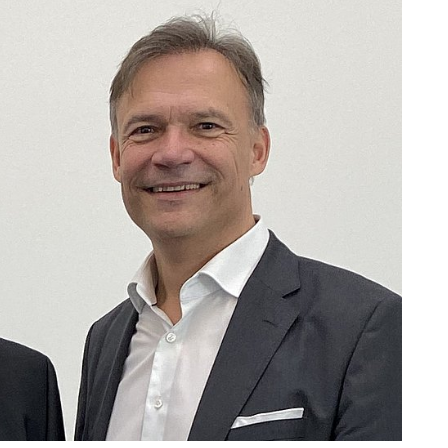
y/medizinischer-dienst-rheinland-pfalz/?viewAsMember=tru