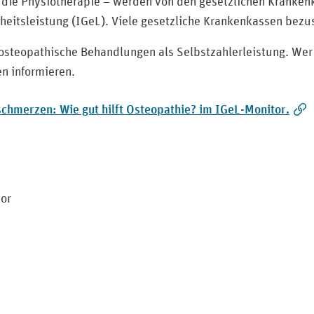
ie Physiotherapie – werden von den gesetzlichen Krankenk
heitsleistung (IGeL). Viele gesetzliche Krankenkassen bezus
osteopathische Behandlungen als Selbstzahlerleistung. Wer da
n informieren.
chmerzen: Wie gut hilft Osteopathie? im IGeL-Monitor.
tor
y/medizinischer-dienst-rheinland-pfalz/?viewAsMember=tru