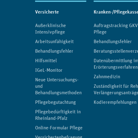
Inhaltsübersicht
Versicherte
Kranken-/Pflegekass
Außerklinische
Auftragstracking GKV
Intensivpflege
Pflege
Arbeitsunfähigkeit
Behandlungsfehler
Behandlungsfehler
Beratungsstellenverz
Hilfsmittel
Datenübermittlung i
Erörterungsverfahren
IGeL-Monitor
Zahnmedizin
Neue Untersuchungs-
und
Zuständigkeit für Reh
Behandlungsmethoden
Verlängerungsanträg
Pflegebegutachtung
Kodierempfehlungen
Pflegebedürftigkeit in
Rheinland-Pfalz
Online-Formular Pflege
Versichertenbefragung