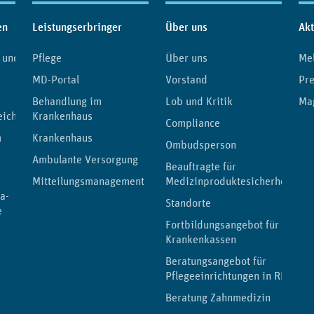
en
Leistungserbringer
Über uns
Akt
 und
Pflege
Über uns
Me
MD-Portal
Vorstand
Pre
Behandlung im
Lob und Kritik
Ma
eichnis
Krankenhaus
Compliance
m
Krankenhaus
Ombudsperson
Ambulante Versorgung
Beauftragte für
Mitteilungsmanagement
Medizinproduktesicherheit
a-
Standorte
e
Fortbildungsangebot für
Krankenkassen
Beratungsangebot für
Pflegeeinrichtungen in RLP
Beratung Zahnmedizin