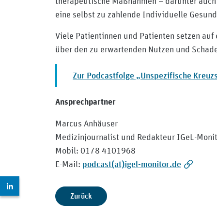
therapeutische Maßnahmen – darunter auch d
eine selbst zu zahlende Individuelle Gesund
Viele Patientinnen und Patienten setzen auf 
über den zu erwartenden Nutzen und Schade
Zur Podcastfolge „Unspezifische Kreuzs
Ansprechpartner
Marcus Anhäuser
Medizinjournalist und Redakteur IGeL-Moni
Mobil: 0178 4101968
podcast(at)igel-monitor.de
E-Mail:
Zur LinkedIn Seite: https://www.linkedin.com/compan
Zurück