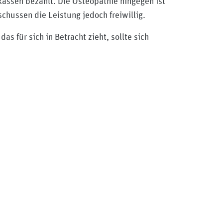
assen bezahlt. Die Osteopathie hingegen ist
chussen die Leistung jedoch freiwillig.
s für sich in Betracht zieht, sollte sich
e