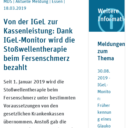
MDS |
Aktuelle Meldung |
Essen |
18.03.2019
Weitere
Informati
Von der IGeL zur
Kassenleistung: Dank
IGeL-Monitor wird die
Meldungen
Stoßwellentherapie
zum
beim Fersenschmerz
Thema
bezahlt
30.08.
2019 -
Seit 1. Januar 2019 wird die
IGeL-
Stoßwellentherapie beim
Monito
Fersenschmerz unter bestimmten
r:
Voraussetzungen von den
Früher
kennun
gesetzlichen Krankenkassen
g eines
übernommen. Anstoß gab die
Glauko