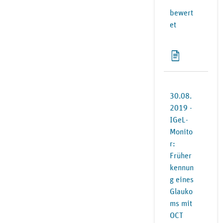
“
bewert
et
30.08.
2019 -
IGeL-
Monito
r:
Früher
kennun
g eines
Glauko
ms mit
OCT