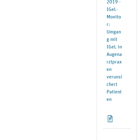
2019 -
IGeL-
Monito
r:
Umgan
g mit
IGeL in
Augena
rztprax
en
verunsi
chert
Patient
en